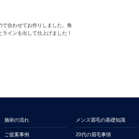
ので合わせてお作りしました。角
とラインを出して仕上げました！
施術の流れ
メンズ眉毛の基礎知識
ご提案事例
20代の眉毛事情