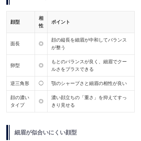
相
顔型
ポイント
性
顔の縦長を細眉が中和してバランス
面長
◎
が整う
もとのバランスが良く、細眉でクー
卵型
◎
ルさをプラスできる
逆三角形
◯
顎のシャープさと細眉の相性が良い
顔の濃い
濃い顔立ちの「重さ」を抑えてすっ
◎
タイプ
きり見せる
細眉が似合いにくい顔型