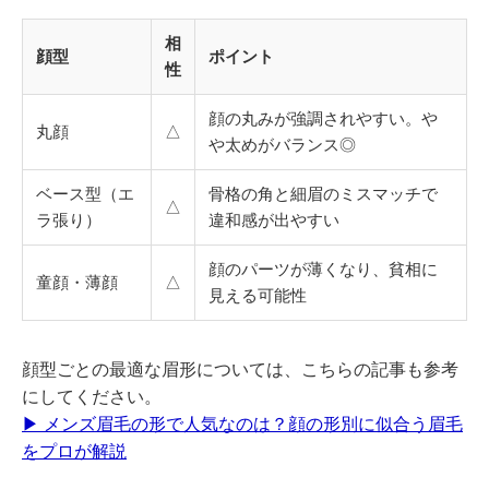
相
顔型
ポイント
性
顔の丸みが強調されやすい。や
丸顔
△
や太めがバランス◎
ベース型（エ
骨格の角と細眉のミスマッチで
△
ラ張り）
違和感が出やすい
顔のパーツが薄くなり、貧相に
童顔・薄顔
△
見える可能性
顔型ごとの最適な眉形については、こちらの記事も参考
にしてください。
▶ メンズ眉毛の形で人気なのは？顔の形別に似合う眉毛
をプロが解説