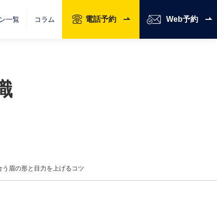
電話予約
Web予約
ン一覧
コラム
識
合う眉の形と目力を上げるコツ