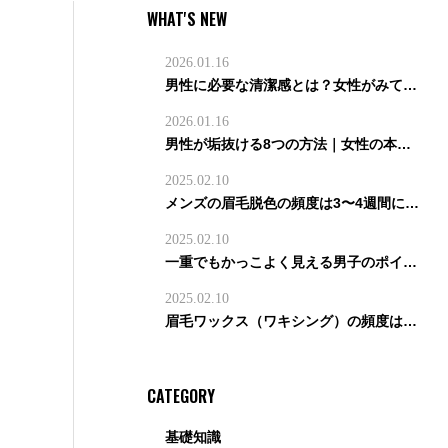
WHAT'S NEW
2026.01.16
男性に必要な清潔感とは？女性がみているポイントと改善策を徹底解説
2026.01.16
男性が垢抜ける8つの方法｜女性の本音＆初デートで見られているポイントも公開！
2025.02.10
メンズの眉毛脱色の頻度は3〜4週間に1回が目安｜濃さ別・失敗しない間隔を解説【メンズ眉毛サロン監修】
2025.02.10
一重でもかっこよく見える男子のポイントとは？一重男子に似合う眉の形と目力を上げるコツ
2025.02.10
眉毛ワックス（ワキシング）の頻度はどのくらいが適切？効果・通うペース・眉毛サロンの選び方を解説【メンズ眉毛サロン監修】
CATEGORY
基礎知識