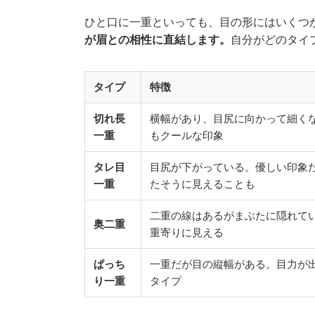
ひと口に一重といっても、目の形にはいくつ
が眉との相性に直結します。
自分がどのタイ
タイプ
特徴
切れ長
横幅があり、目尻に向かって細く
一重
もクールな印象
タレ目
目尻が下がっている。優しい印象
一重
たそうに見えることも
二重の線はあるがまぶたに隠れて
奥二重
重寄りに見える
ぱっち
一重だが目の縦幅がある。目力が
り一重
タイプ