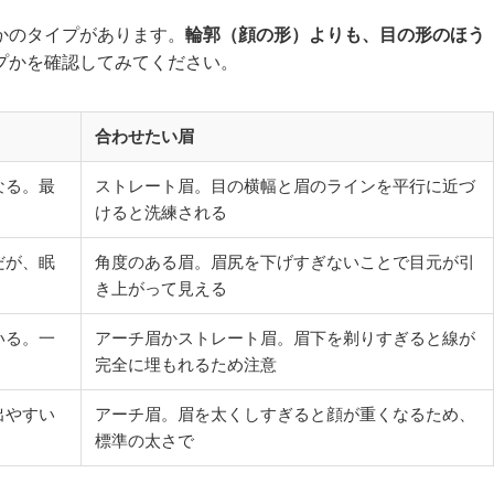
かのタイプがあります。
輪郭（顔の形）よりも、目の形のほう
プかを確認してみてください。
合わせたい眉
なる。最
ストレート眉。目の横幅と眉のラインを平行に近づ
けると洗練される
だが、眠
角度のある眉。眉尻を下げすぎないことで目元が引
き上がって見える
いる。一
アーチ眉かストレート眉。眉下を剃りすぎると線が
完全に埋もれるため注意
出やすい
アーチ眉。眉を太くしすぎると顔が重くなるため、
標準の太さで