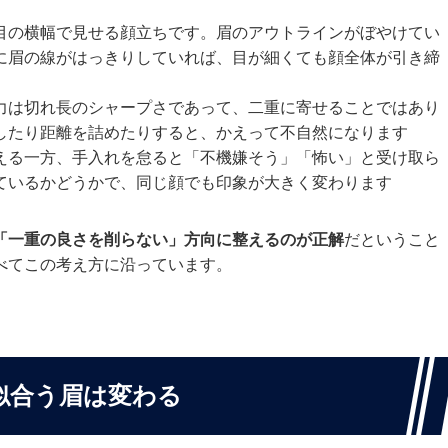
目の横幅で見せる顔立ちです。眉のアウトラインがぼやけてい
に眉の線がはっきりしていれば、目が細くても顔全体が引き締
力は切れ長のシャープさであって、二重に寄せることではあり
したり距離を詰めたりすると、かえって不自然になります
える一方、手入れを怠ると「不機嫌そう」「怖い」と受け取ら
ているかどうかで、同じ顔でも印象が大きく変わります
「一重の良さを削らない」方向に整えるのが正解
だということ
べてこの考え方に沿っています。
似合う眉は変わる