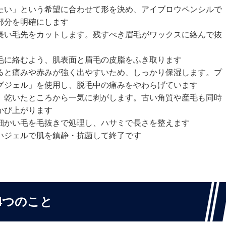
たい」という希望に合わせて形を決め、アイブロウペンシルで
部分を明確にします
長い毛先をカットします。残すべき眉毛がワックスに絡んで抜
毛に絡むよう、肌表面と眉毛の皮脂をふき取ります
ると痛みや赤みが強く出やすいため、しっかり保湿します。プ
グジェル」を使用し、脱毛中の痛みをやわらげています
、乾いたところから一気に剥がします。古い角質や産毛も同時
かび上がります
細かい毛を毛抜きで処理し、ハサミで長さを整えます
いジェルで肌を鎮静・抗菌して終了です
4つのこと