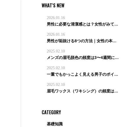
WHAT'S NEW
2026.01.16
男性に必要な清潔感とは？女性がみているポイントと改善策を徹底解説
2026.01.16
男性が垢抜ける8つの方法｜女性の本音＆初デートで見られているポイントも公開！
2025.02.10
メンズの眉毛脱色の頻度は3〜4週間に1回が目安｜濃さ別・失敗しない間隔を解説【メンズ眉毛サロン監修】
2025.02.10
一重でもかっこよく見える男子のポイントとは？一重男子に似合う眉の形と目力を上げるコツ
2025.02.10
眉毛ワックス（ワキシング）の頻度はどのくらいが適切？効果・通うペース・眉毛サロンの選び方を解説【メンズ眉毛サロン監修】
CATEGORY
基礎知識