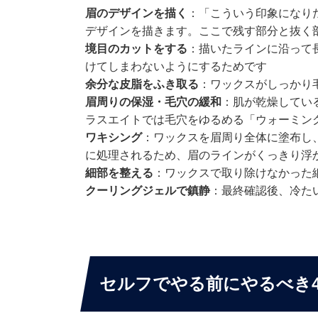
眉のデザインを描く
：「こういう印象になり
デザインを描きます。ここで残す部分と抜く
境目のカットをする
：描いたラインに沿って
けてしまわないようにするためです
余分な皮脂をふき取る
：ワックスがしっかり
眉周りの保湿・毛穴の緩和
：肌が乾燥してい
ラスエイトでは毛穴をゆるめる「ウォーミン
ワキシング
：ワックスを眉周り全体に塗布し
に処理されるため、眉のラインがくっきり浮
細部を整える
：ワックスで取り除けなかった
クーリングジェルで鎮静
：最終確認後、冷た
セルフでやる前にやるべき